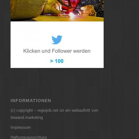
INFORMATIONEN
(c) copyright – regiojob.net ist ein webauftritt von
leiwand.marketing
Impressum
Haftungsausschluss