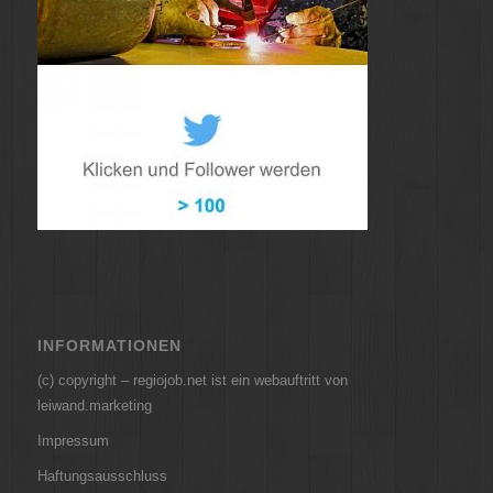
INFORMATIONEN
(c) copyright – regiojob.net ist ein webauftritt von
leiwand.marketing
Impressum
Haftungsausschluss